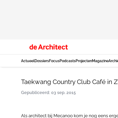
Actueel
Dossiers
Focus
Podcasts
Projecten
Magazine
Archi
Taekwang Country Club Café in 
Gepubliceerd: 03 sep. 2015
Als architect bij Mecanoo kom je nog eens erg