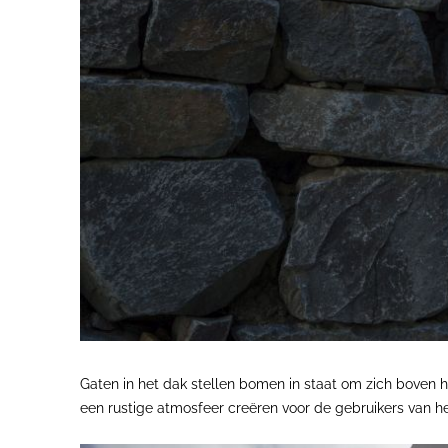
Gaten in het dak stellen bomen in staat om zich boven he
een rustige atmosfeer creëren voor de gebruikers van h