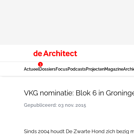
3
Actueel
Dossiers
Focus
Podcasts
Projecten
Magazine
Archi
VKG nominatie: Blok 6 in Gronin
Gepubliceerd: 03 nov. 2015
Sinds 2004 houdt De Zwarte Hond zich bezig me