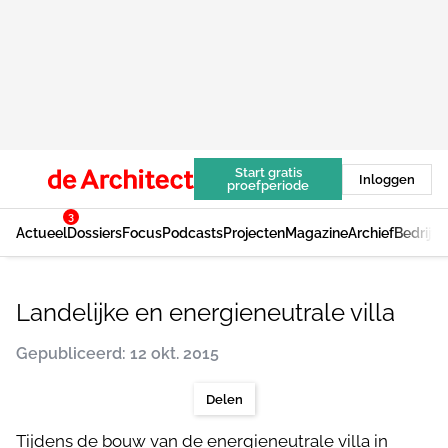
Start gratis
Inloggen
proefperiode
3
Actueel
Dossiers
Focus
Podcasts
Projecten
Magazine
Archief
Bedrijv
Landelijke en energieneutrale villa
Gepubliceerd: 12 okt. 2015
Delen
Tijdens de bouw van de energieneutrale villa in