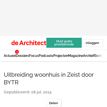
Start gratis
Inloggen
proefperiode
3
Actueel
Dossiers
Focus
Podcasts
Projecten
Magazine
Archief
Bedrijv
Uitbreiding woonhuis in Zeist door
BYTR
Gepubliceerd: 08 jul. 2015
Delen