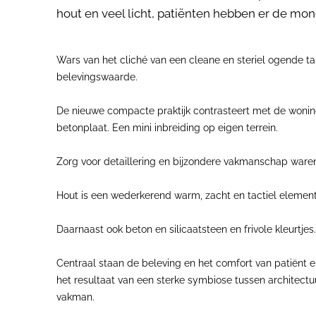
hout en veel licht, patiënten hebben er de mon
Wars van het cliché van een cleane en steriel ogende t
belevingswaarde.
De nieuwe compacte praktijk contrasteert met de woning
betonplaat. Een mini inbreiding op eigen terrein.
Zorg voor detaillering en bijzondere vakmanschap waren v
Hout is een wederkerend warm, zacht en tactiel element :
Daarnaast ook beton en silicaatsteen en frivole kleurtjes.
Centraal staan de beleving en het comfort van patiënt en 
het resultaat van een sterke symbiose tussen architectuur
vakman.