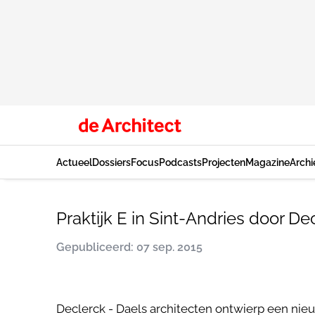
Actueel
Dossiers
Focus
Podcasts
Projecten
Magazine
Archi
Praktijk E in Sint-Andries door D
Gepubliceerd: 07 sep. 2015
Declerck - Daels architecten ontwierp een nieu