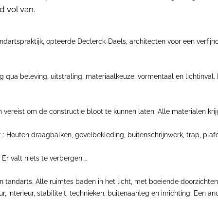
d vol van.
andartspraktijk, opteerde Declerck-Daels, architecten voor een verf
 qua beleving, uitstraling, materiaalkeuze, vormentaal en lichtinva
ereist om de constructie bloot te kunnen laten. Alle materialen krij
 Houten draagbalken, gevelbekleding, buitenschrijnwerk, trap, plafond
 Er valt niets te verbergen …
tandarts. Alle ruimtes baden in het licht, met boeiende doorzichten. H
, interieur, stabiliteit, technieken, buitenaanleg en inrichting. Een a