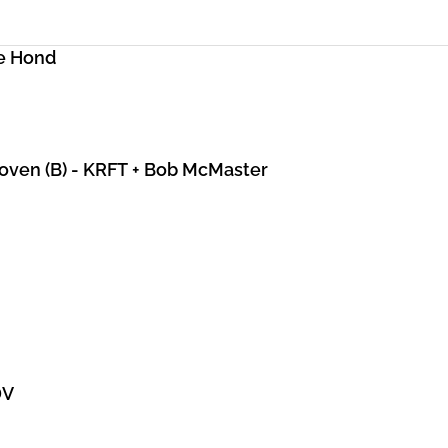
e Hond
hoven (B) - KRFT + Bob McMaster
DV