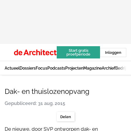
Start gratis
Inloggen
proefperiode
Actueel
Dossiers
Focus
Podcasts
Projecten
Magazine
Archief
Bedrijv
Dak- en thuislozenopvang
Gepubliceerd: 31 aug. 2015
Delen
De nieuwe, door SVP ontworpen dak- en