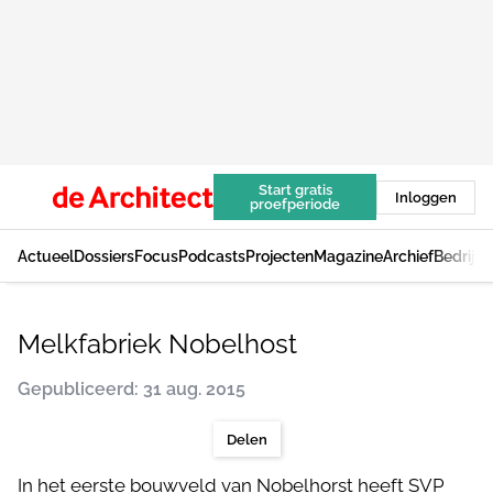
Start gratis
Inloggen
proefperiode
Actueel
Dossiers
Focus
Podcasts
Projecten
Magazine
Archief
Bedrijv
Melkfabriek Nobelhost
Gepubliceerd: 31 aug. 2015
Delen
In het eerste bouwveld van Nobelhorst heeft SVP