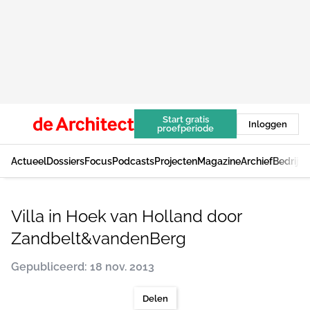
Start gratis
Inloggen
proefperiode
Actueel
Dossiers
Focus
Podcasts
Projecten
Magazine
Archief
Bedrijv
Villa in Hoek van Holland door
Zandbelt&vandenBerg
Gepubliceerd: 18 nov. 2013
Delen