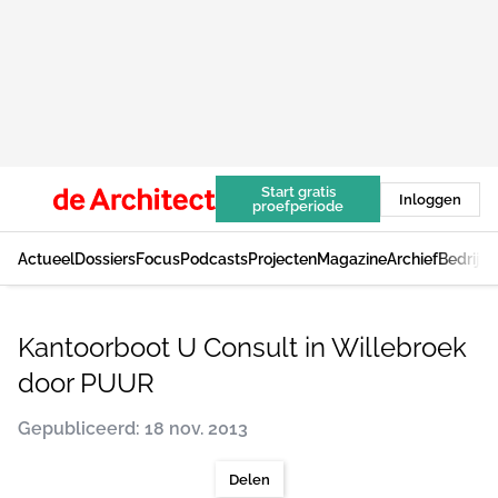
Start gratis
Inloggen
proefperiode
Actueel
Dossiers
Focus
Podcasts
Projecten
Magazine
Archief
Bedrijv
Kantoorboot U Consult in Willebroek
door PUUR
Gepubliceerd: 18 nov. 2013
Delen