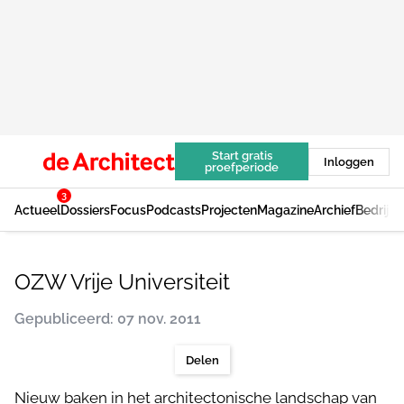
Start gratis
Inloggen
proefperiode
3
Actueel
Dossiers
Focus
Podcasts
Projecten
Magazine
Archief
Bedrijv
OZW Vrije Universiteit
Gepubliceerd: 07 nov. 2011
Delen
Nieuw baken in het architectonische landschap van