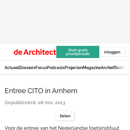
Start gratis
Inloggen
proefperiode
Actueel
Dossiers
Focus
Podcasts
Projecten
Magazine
Archief
Bedrijv
Entree CITO in Arnhem
Gepubliceerd: 08 nov. 2013
Delen
Voor de entree van het Nederlandse toetsinstituut