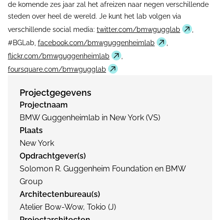
de komende zes jaar zal het afreizen naar negen verschillende
steden over heel de wereld. Je kunt het lab volgen via
verschillende social media:
twitter.com/bmwgugglab
,
#BGLab,
facebook.com/bmwguggenheimlab
,
flickr.com/bmwguggenheimlab
,
foursquare.com/bmwgugglab
Projectgegevens
Projectnaam
BMW Guggenheimlab in New York (VS)
Plaats
New York
Opdrachtgever(s)
Solomon R. Guggenheim Foundation en BMW
Group
Architectenbureau(s)
Atelier Bow-Wow, Tokio (J)
Projectarchitecten