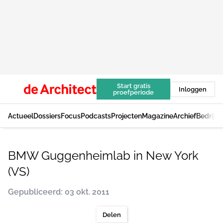
Start gratis
Inloggen
proefperiode
Actueel
Dossiers
Focus
Podcasts
Projecten
Magazine
Archief
Bedrijv
BMW Guggenheimlab in New York
(VS)
Gepubliceerd: 03 okt. 2011
Delen