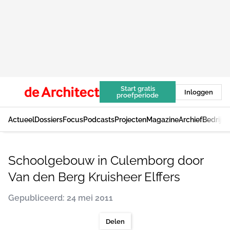
Start gratis
Inloggen
proefperiode
Actueel
Dossiers
Focus
Podcasts
Projecten
Magazine
Archief
Bedrijv
Schoolgebouw in Culemborg door
Van den Berg Kruisheer Elffers
Gepubliceerd: 24 mei 2011
Delen