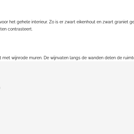
oor het gehele interieur. Zo is er zwart eikenhout en zwart graniet g
iten contrasteert.
t met wijnrode muren. De wijnvaten langs de wanden delen de ruimte 
n