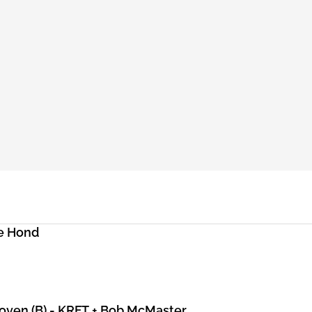
e Hond
hoven (B) - KRFT + Bob McMaster