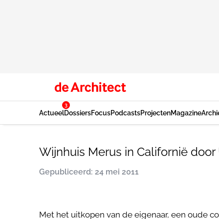
3
Actueel
Dossiers
Focus
Podcasts
Projecten
Magazine
Archi
Wijnhuis Merus in Californië doo
Gepubliceerd: 24 mei 2011
Met het uitkopen van de eigenaar, een oude co