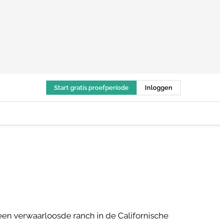
Start gratis proefperiode
Inloggen
een verwaarloosde ranch in de Californische