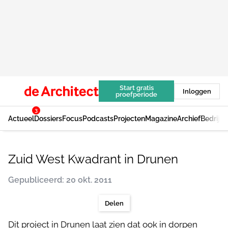
Start gratis
Inloggen
proefperiode
3
Actueel
Dossiers
Focus
Podcasts
Projecten
Magazine
Archief
Bedrijv
Zuid West Kwadrant in Drunen
Gepubliceerd: 20 okt. 2011
Delen
Dit project in Drunen laat zien dat ook in dorpen