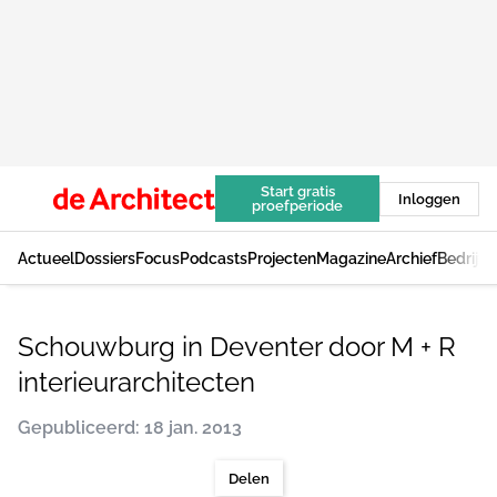
Start gratis
Inloggen
proefperiode
Actueel
Dossiers
Focus
Podcasts
Projecten
Magazine
Archief
Bedrijv
Schouwburg in Deventer door M + R
interieurarchitecten
Gepubliceerd: 18 jan. 2013
Delen