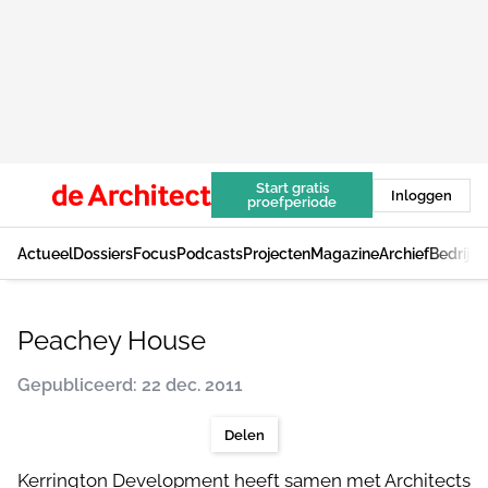
Start gratis
Inloggen
proefperiode
Actueel
Dossiers
Focus
Podcasts
Projecten
Magazine
Archief
Bedrijv
Peachey House
Gepubliceerd: 22 dec. 2011
Delen
Kerrington Development heeft samen met Architects