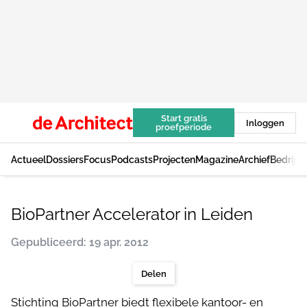
Start gratis
Inloggen
proefperiode
Actueel
Dossiers
Focus
Podcasts
Projecten
Magazine
Archief
Bedrijv
BioPartner Accelerator in Leiden
Gepubliceerd: 19 apr. 2012
Delen
Stichting BioPartner biedt flexibele kantoor- en