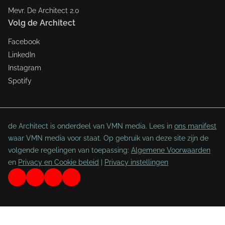
Mevr. De Architect 2.0
Volg de Architect
Facebook
LinkedIn
Instagram
Spotify
de Architect is onderdeel van VMN media. Lees in
ons manifest
waar VMN media voor staat. Op gebruik van deze site zijn de
volgende regelingen van toepassing:
Algemene Voorwaarden
en
Privacy en Cookie beleid
|
Privacy instellingen