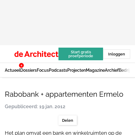
Start gratis
Inloggen
proefperiode
4
Actueel
Dossiers
Focus
Podcasts
Projecten
Magazine
Archief
Bedrijv
Rabobank + appartementen Ermelo
Gepubliceerd: 19 jan. 2012
Delen
Het plan omvat een bank en winkelruimten op de