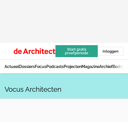
Start gratis
Inloggen
proefperiode
Actueel
Dossiers
Focus
Podcasts
Projecten
Magazine
Archief
Bedrijv
Vocus Architecten