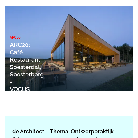
ARC20
ARC20:
Café
Restaurant
Soesterdal,
Soesterberg
-
VOCUS
Architecten
de Architect – Thema: Ontwerppraktijk