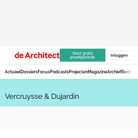
Start gratis
Inloggen
proefperiode
Actueel
Dossiers
Focus
Podcasts
Projecten
Magazine
Archief
Bedrijv
Vercruysse & Dujardin