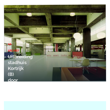
AR-
ARCHIEF
Uitbreiding
stadhuis
Kortrijk
(B)
door
noA.architecten