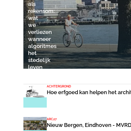
als
rekensom:
wat
we
verliezen
wanneer
algoritmes
het
stedelijk
leven
sturen
ACHTERGROND
Hoe erfgoed kan helpen het archit
ARC27
Nieuw Bergen, Eindhoven - MVR