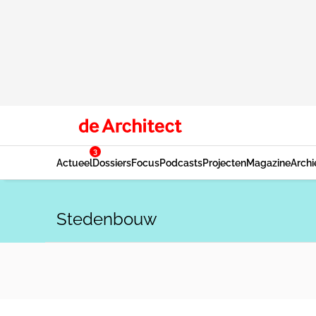
3
Actueel
Dossiers
Focus
Podcasts
Projecten
Magazine
Archi
Stedenbouw