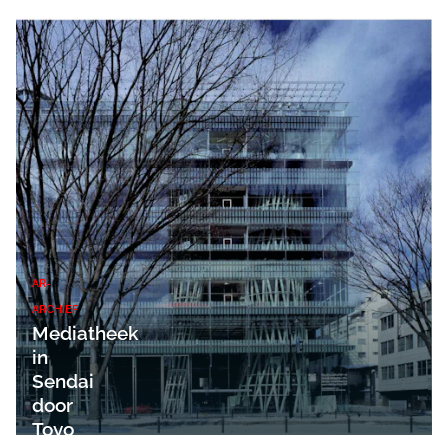
AR-
ARCHIEF
Mediatheek
in
Sendai
door
Toyo