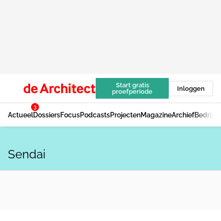
Start gratis
Inloggen
proefperiode
3
Actueel
Dossiers
Focus
Podcasts
Projecten
Magazine
Archief
Bedrijv
Sendai