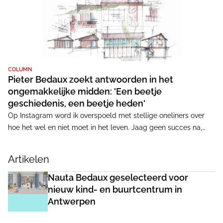
COLUMN
Pieter Bedaux zoekt antwoorden in het
ongemakkelijke midden: 'Een beetje
geschiedenis, een beetje heden'
Op Instagram word ik overspoeld met stellige oneliners over
hoe het wel en niet moet in het leven. Jaag geen succes na,
leef in het nu, sport drie keer per week met hoge hartslag. Maar
is het leven juist niet minder eenduidig? Een beetje succes en
Artikelen
een beetje falen, een beetje nu en een beetje toekomst, een
beetje rennen en een beetje wandelen.
Nauta Bedaux geselecteerd voor
nieuw kind- en buurtcentrum in
Antwerpen