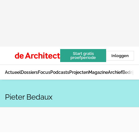
Start gratis
Inloggen
proefperiode
Actueel
Dossiers
Focus
Podcasts
Projecten
Magazine
Archief
Bedrijv
Pieter Bedaux