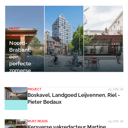
MEEST
GELEZEN
Noord-
Brabant,
een
perfecte
zomerse
bestemming
PROJECT
23 JUN. 26
Boskavel, Landgoed Leijvennen, Riel -
Pieter Bedaux
MUST READS
19 JUN. 26
Kersverse vakredacteur Martine