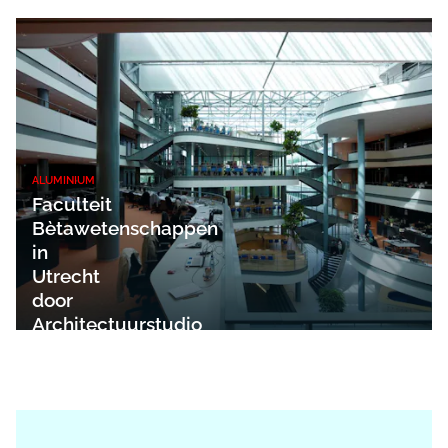
ALUMINIUM
Faculteit
Bètawetenschappen
in
Utrecht
door
Architectuurstudio
HH