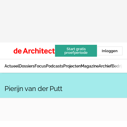
Start gratis
Inloggen
proefperiode
Actueel
Dossiers
Focus
Podcasts
Projecten
Magazine
Archief
Bedrijv
Pierijn van der Putt