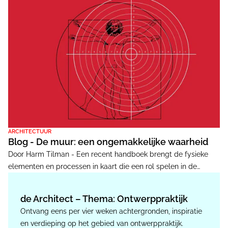
ARCHITECTUUR
Blog - De muur: een ongemakkelijke waarheid
Door Harm Tilman - Een recent handboek brengt de fysieke
elementen en processen in kaart die een rol spelen in de
opbouw en controle van de huidige samenleving. Dit boek stelt
ongemakkelijke vragen. Werk je als architect mee aan de
de Architect – Thema: Ontwerppraktijk
esthetische erfenis van een dictator?
Ontvang eens per vier weken achtergronden, inspiratie
en verdieping op het gebied van ontwerppraktijk.