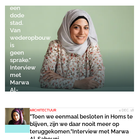
opzicht
een
dode
stad.
Van
wederopbouw
is
geen
sprake."
Interview
met
Marwa
Al-
Sabouni
ARCHITECTUUR
4 DEC. 18
"Toen we eenmaal besloten in Homs te
blijven, zijn we daar nooit meer op
teruggekomen."Interview met Marwa
Al-Sabouni