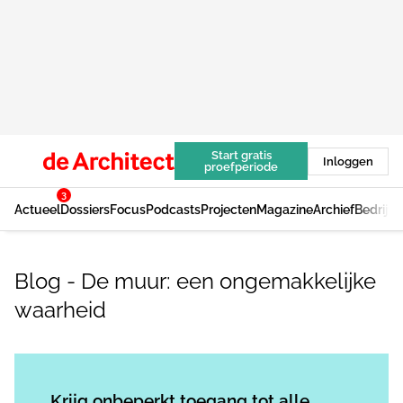
Start gratis
Inloggen
proefperiode
3
Actueel
Dossiers
Focus
Podcasts
Projecten
Magazine
Archief
Bedrijv
Blog - De muur: een ongemakkelijke
waarheid
Log in
om dit artikel te lezen.
Krijg onbeperkt toegang tot alle