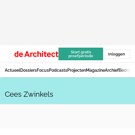
Start gratis
Inloggen
proefperiode
Actueel
Dossiers
Focus
Podcasts
Projecten
Magazine
Archief
Bedrijv
Cees Zwinkels