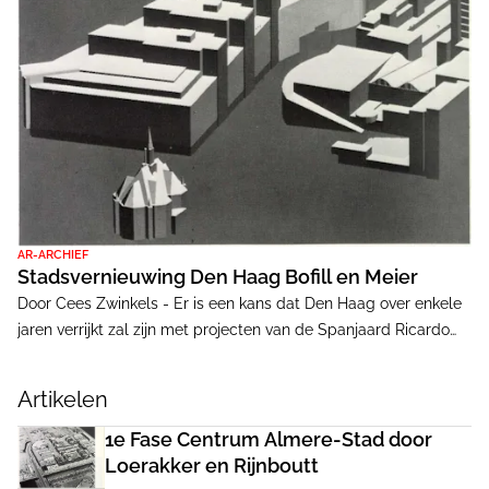
AR-ARCHIEF
Stadsvernieuwing Den Haag Bofill en Meier
Door Cees Zwinkels - Er is een kans dat Den Haag over enkele
jaren verrijkt zal zijn met projecten van de Spanjaard Ricardo
Bofill en de Amerikaan Richard Meier. Een groot
woningbouwproject respectievelijk een stadhuis annex
Artikelen
bibliotheek is waar het om draait. Het fundament onder deze
uitnodigingen is echter op zodanig drassige bodem gesteld
1e Fase Centrum Almere-Stad door
dat realiseringskansen minimaal geacht moeten worden. Onder
Loerakker en Rijnboutt
de vlag van 'kwaliteitsverhoging' en 'bevordering van de