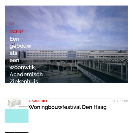
AR-
ARCHIEF
Een
gebouw
als
een
woonwijk,
Academisch
Ziekenhuis
Utrecht
AR-ARCHIEF
12 APR. 88
Woningbouwfestival Den Haag