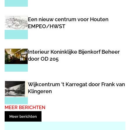
inhoudelijke discussie over architectuur en stedenbouw' wordt
een doorzichtig politiek spel gespeeld. Kan daar iets goed uit
Een nieuw centrum voor Houten
voortkomen? Of gaat het dezelfde kant op als met het plan dat
EMPEO/HWST
Nervi ooit maakte en waar na veel getrek en geduw twee
onooglijke ministeriegebouwen in het Spuikwartier uit
resulteerden?
Interieur Koninklijke Bijenkorf Beheer
door OD 205
Wijkcentrum 't Karregat door Frank van
Klingeren
MEER BERICHTEN
Meer berichten