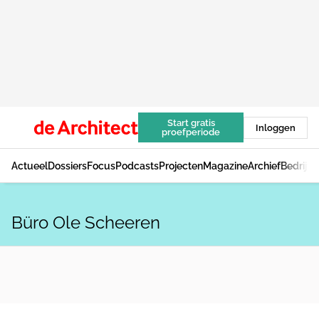
Start gratis
Inloggen
proefperiode
Actueel
Dossiers
Focus
Podcasts
Projecten
Magazine
Archief
Bedrijv
Büro Ole Scheeren