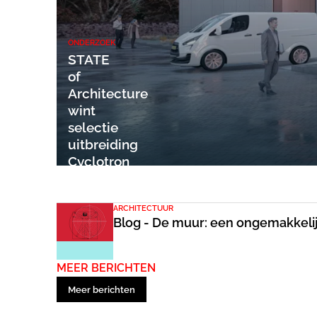
ONDERZOEK
STATE
of
Architecture
wint
selectie
uitbreiding
Cyclotron
gebouw
ARCHITECTUUR
Blog - De muur: een ongemakkeli
MEER BERICHTEN
Meer berichten