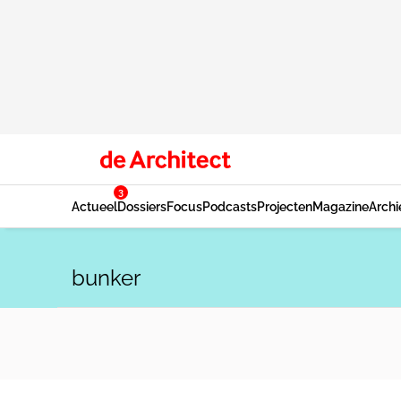
3
Actueel
Dossiers
Focus
Podcasts
Projecten
Magazine
Archi
bunker