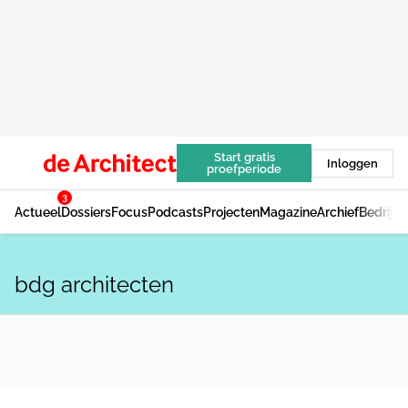
Start gratis
Inloggen
proefperiode
3
Actueel
Dossiers
Focus
Podcasts
Projecten
Magazine
Archief
Bedrijv
bdg architecten