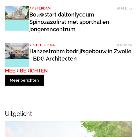
AMSTERDAM
16 FEB. 21
Bouwstart daltonlyceum
Spinoza20first met sporthal en
jongerencentrum
ARCHITECTUUR
18 NOV. 20
Hanzestrohm bedrijfsgebouw in Zwolle
- BDG Architecten
MEER BERICHTEN
Meer berichten
Uitgelicht