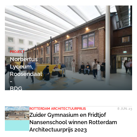
PROJECT
Norbertus
Lyceum,
Roosendaal
-
BDG
Architecten
ROTTERDAM ARCHITECTUURPRIJS
8 JUN. 23
Zuider Gymnasium en Fridtjof
Nansenschool winnen Rotterdam
Architectuurprijs 2023