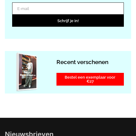
E-mail
Schrijf je in!
Recent verschenen
Bestel een exemplaar voor
€27
Nieuwsbrieven