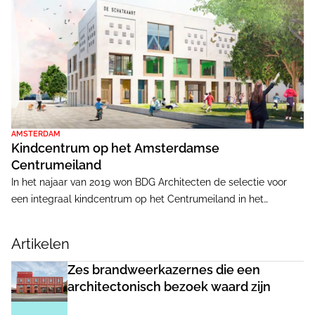
AMSTERDAM
Kindcentrum op het Amsterdamse
Centrumeiland
In het najaar van 2019 won BDG Architecten de selectie voor
een integraal kindcentrum op het Centrumeiland in het
Amsterdamse IJburg. Een jonge wijk die zich architectonisch
onderscheidt door een hoge mate van zelfbouw. Inmiddels is
Artikelen
BDG samen met de opdrachtgevers Stichting Staij en
gemeente Amsterdam gestart met het DO. De voorziening
Zes brandweerkazernes die een
draagt de naam MKC De Schatkaart en wordt het domein van
architectonisch bezoek waard zijn
een nieuwe Montessori basisschool, een kinderdagverblijf en