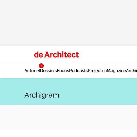
3
Actueel
Dossiers
Focus
Podcasts
Projecten
Magazine
Archi
Archigram