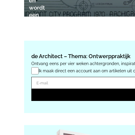
en
wordt
een
architectuuractivist!
de Architect – Thema: Ontwerppraktijk
Ontvang eens per vier weken achtergronden, inspirat
Ik maak direct een account aan om artikelen uit 
E-mail