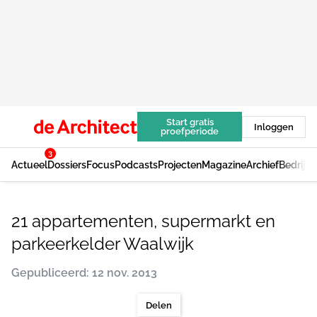
Start gratis
Inloggen
proefperiode
3
Actueel
Dossiers
Focus
Podcasts
Projecten
Magazine
Archief
Bedrijv
21 appartementen, supermarkt en
parkeerkelder Waalwijk
Gepubliceerd: 12 nov. 2013
Delen