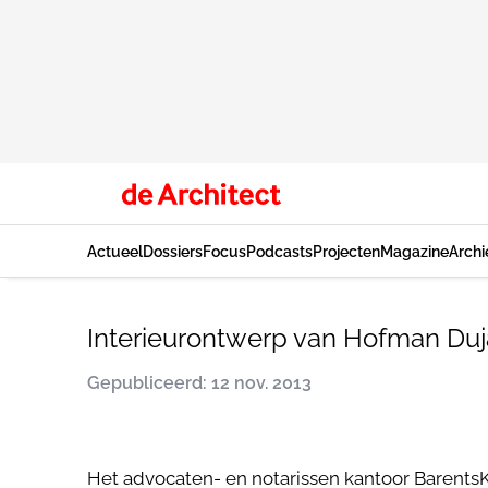
Actueel
Dossiers
Focus
Podcasts
Projecten
Magazine
Archi
Interieurontwerp van Hofman Duj
Gepubliceerd: 12 nov. 2013
Het advocaten- en notarissen kantoor BarentsK