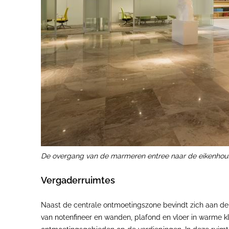
De overgang van de marmeren entree naar de eikenhou
Vergaderruimtes
Naast de centrale ontmoetingszone bevindt zich aan de v
van notenfineer en wanden, plafond en vloer in warme k