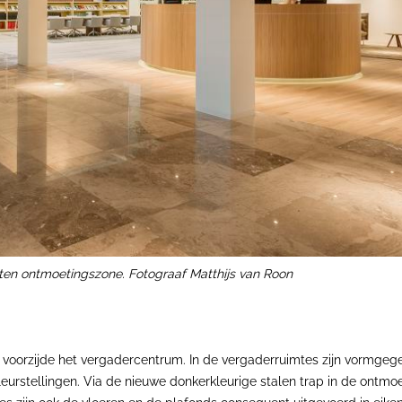
ten ontmoetingszone
. Fotograaf Matthijs van Roon
oorzijde het vergadercentrum. In de vergaderruimtes zijn vormgegeve
leurstellingen. Via de nieuwe donkerkleurige stalen trap in de ont