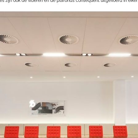
s zijn ook de vloeren en de plafonds consequent uitgevoerd in eike