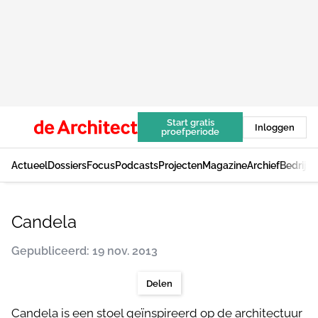
Start gratis
Inloggen
proefperiode
Actueel
Dossiers
Focus
Podcasts
Projecten
Magazine
Archief
Bedrijv
Candela
Gepubliceerd: 19 nov. 2013
Delen
Candela is een stoel geïnspireerd op de architectuur