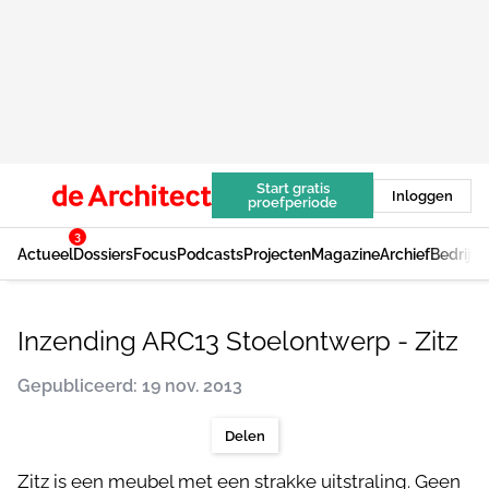
Start gratis
Inloggen
proefperiode
3
Actueel
Dossiers
Focus
Podcasts
Projecten
Magazine
Archief
Bedrijv
Inzending ARC13 Stoelontwerp - Zitz
Gepubliceerd: 19 nov. 2013
Delen
Zitz is een meubel met een strakke uitstraling. Geen