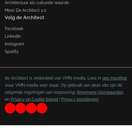
Architectuur als culturele waarde
Mevr. De Architect 2.0
Volg de Architect
Facebook
LinkedIn
Instagram
Spotify
de Architect is onderdeel van VMN media. Lees in
ons manifest
waar VMN media voor staat. Op gebruik van deze site zijn de
volgende regelingen van toepassing:
Algemene Voorwaarden
en
Privacy en Cookie beleid
|
Privacy instellingen