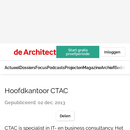
Start gratis
Inloggen
proefperiode
Actueel
Dossiers
Focus
Podcasts
Projecten
Magazine
Archief
Bedrijv
Hoofdkantoor CTAC
Gepubliceerd: 02 dec. 2013
Delen
CTAC is specialist in IT- en business consultancy. Het