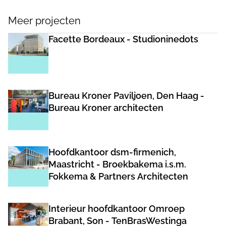
Meer projecten
Facette Bordeaux - Studioninedots
Bureau Kroner Paviljoen, Den Haag -
Bureau Kroner architecten
Hoofdkantoor dsm-firmenich,
Maastricht - Broekbakema i.s.m.
Fokkema & Partners Architecten
Interieur hoofdkantoor Omroep
Brabant, Son - TenBrasWestinga