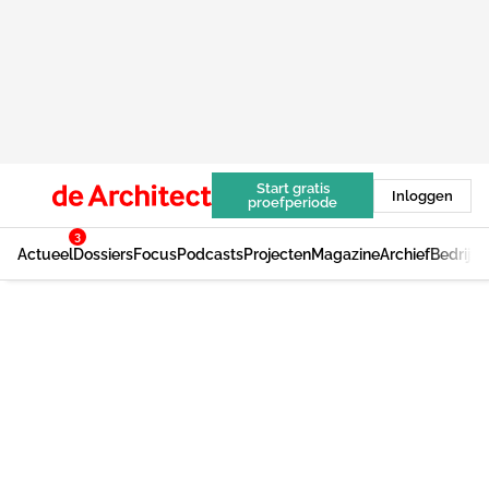
Start gratis
Inloggen
proefperiode
3
Actueel
Dossiers
Focus
Podcasts
Projecten
Magazine
Archief
Bedrijv