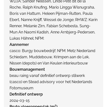
WDJA: Sander Nelissen, Linde Petit dit de la
Roche, Ralph Knufing, Mario Lingga Wisnugraha,
Boris van Hattum, Heleen Pijman-Rutten, Paula
Ebert, Nanne Knijff, Wessel de Jonge; RHWZ: Karin
Renner, Melanie Zirn, Fabian Schebesta, Sung-
Mun An Naomi Kadish, Anne Arnbjerg-Pedersen,
Lukas Hähnel; NFM:
Aannemer
casco: Burgy bouwbedrijf; NFM: Metz Nederland
Schiedam, Muddebouw, Krimpen aan de Lek,
Nissen (depots) en Van Keulen interieurbouw
Bouwmanagement
beau raing vanaf definitief ontwerp stilwerk
(casco) en Stead advisory voor het Nederlands
Fotomuseum
Definitief ontwerp
2024-03-15
Bruto vloeroppervlak (m²)