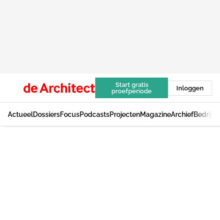
Start gratis
Inloggen
proefperiode
Actueel
Dossiers
Focus
Podcasts
Projecten
Magazine
Archief
Bedrijv