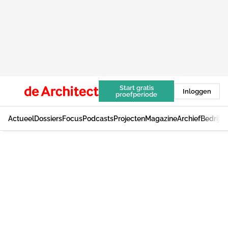
Start gratis
Inloggen
proefperiode
Actueel
Dossiers
Focus
Podcasts
Projecten
Magazine
Archief
Bedrijv