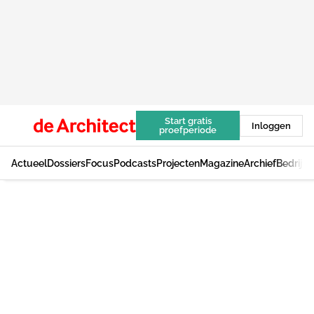
Start gratis
Inloggen
proefperiode
Actueel
Dossiers
Focus
Podcasts
Projecten
Magazine
Archief
Bedrijv