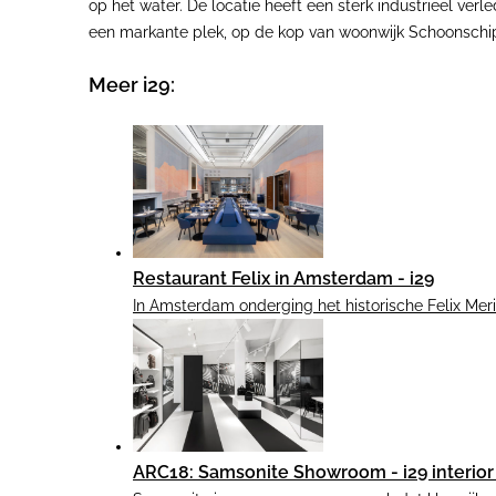
op het water. De locatie heeft een sterk industrieel ve
een markante plek, op de kop van woonwijk Schoonschi
Meer i29:
Restaurant Felix in Amsterdam - i29
In Amsterdam onderging het historische Felix Meri
ARC18: Samsonite Showroom - i29 interior 