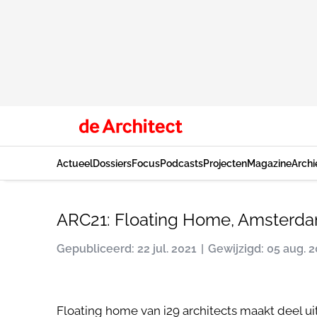
Actueel
Dossiers
Focus
Podcasts
Projecten
Magazine
Archi
ARC21: Floating Home, Amsterda
Gepubliceerd: 22 jul. 2021
Gewijzigd: 05 aug. 
Floating home van i29 architects maakt deel u