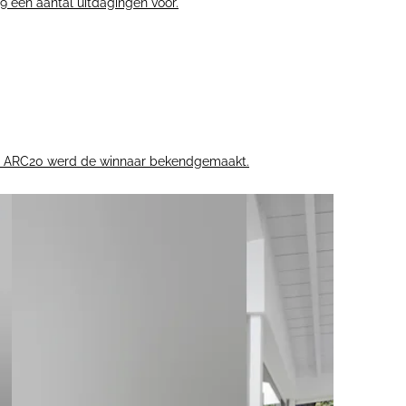
9 een aantal uitdagingen voor.
an de ARC20 werd de winnaar bekendgemaakt.