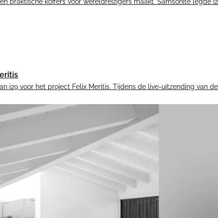
en praktische koffers voor wereldreizigers maakt. Samsonite legde i2
ritis
an i29 voor het project Felix Meritis. Tijdens de live-uitzending v