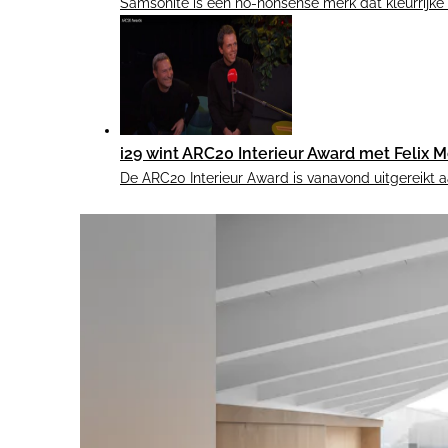
Samsonite is een no-nonsense merk dat kleurrijke 
i29 wint ARC20 Interieur Award met Felix Me
De ARC20 Interieur Award is vanavond uitgereikt a