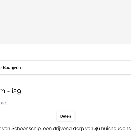
ef
Bedrijven
m - i29
2021
Delen
it van Schoonschip, een drijvend dorp van 46 huishoude