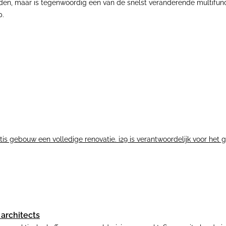
rleden, maar is tegenwoordig een van de snelst veranderende multifu
p.
tis gebouw een volledige renovatie. i29 is verantwoordelijk voor het 
architects