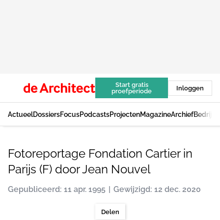
Start gratis
Inloggen
proefperiode
Actueel
Dossiers
Focus
Podcasts
Projecten
Magazine
Archief
Bedrijv
Fotoreportage Fondation Cartier in
Parijs (F) door Jean Nouvel
Gepubliceerd: 11 apr. 1995
Gewijzigd: 12 dec. 2020
Delen