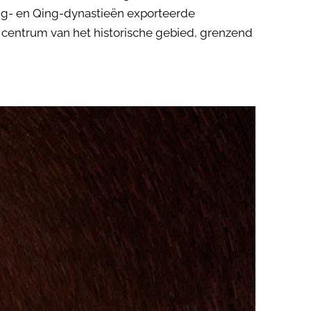
ing- en Qing-dynastieën exporteerde
 centrum van het historische gebied, grenzend