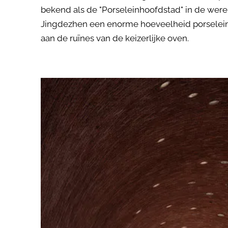
bekend als de "Porseleinhoofdstad" in de were
Jingdezhen een enorme hoeveelheid porselein 
aan de ruïnes van de keizerlijke oven.