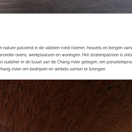
 nature passend in de valleien rond rivieren, heuvels en bergen va
onder ovens, werkplaatsen en woningen. Het stratenpatroon is ontsta
 oudsher in de buurt van de Chang rivier gelegen, om porseleinprodu
hang-rivier om bedrijven en winkels samen te brengen.