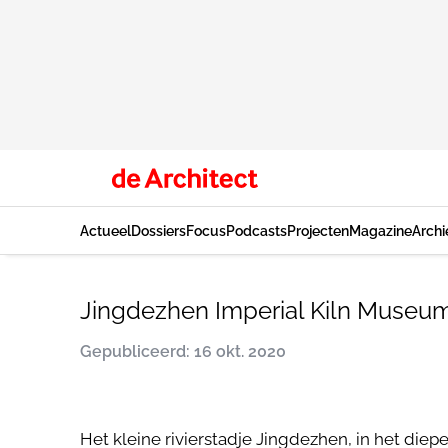
Actueel
Dossiers
Focus
Podcasts
Projecten
Magazine
Archi
Jingdezhen Imperial Kiln Museum 
Gepubliceerd: 16 okt. 2020
Het kleine rivierstadje Jingdezhen, in het die