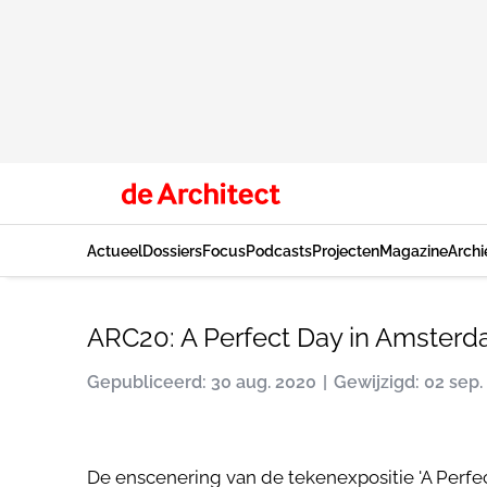
Actueel
Dossiers
Focus
Podcasts
Projecten
Magazine
Archi
ARC20: A Perfect Day in Amsterd
Gepubliceerd: 30 aug. 2020
Gewijzigd: 02 sep.
De enscenering van de tekenexpositie 'A Perfe