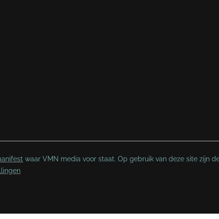
anifest
waar VMN media voor staat. Op gebruik van deze site zijn d
llingen