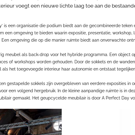
rieur voegt een nieuwe lichte laag toe aan de bestaan
y’ is een organisatie die podium biedt aan de gecombineerde teken en
 een omgeving te bieden waarin expositie, presentatie, workshop, lezi
. Een omgeving die op die manier ruimte biedt aan onverwachte ontmo
rig meubel als back-drop voor het hybride programma. Een object 
mances of workshops worden gehouden. Door de sokkels en de wand
 als het toegevoegde interieur haar autonomie en ontstaat tegelijkert
spoten gestapelde sokkels zijn overgebleven van eerdere exposities i
or een volgend hergebruik. In de kleine aanpandige ruimte is in dez
ubilair gemaakt. Het geupcycelde meubilair is door A Perfect Day v