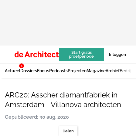
Start gratis
Inloggen
proefperiode
4
Actueel
Dossiers
Focus
Podcasts
Projecten
Magazine
Archief
Bedrijv
ARC20: Asscher diamantfabriek in
Amsterdam - Villanova architecten
Gepubliceerd: 30 aug. 2020
Delen