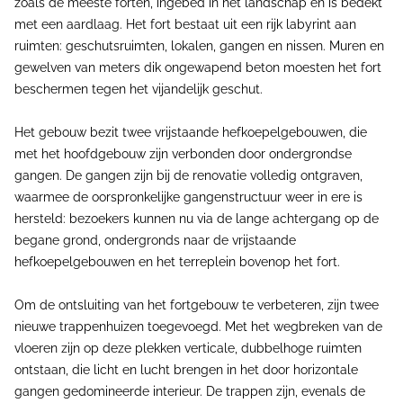
zoals de meeste forten, ingebed in het landschap en is bedekt
met een aardlaag. Het fort bestaat uit een rijk labyrint aan
ruimten: geschutsruimten, lokalen, gangen en nissen. Muren en
gewelven van meters dik ongewapend beton moesten het fort
beschermen tegen het vijandelijk geschut.
Het gebouw bezit twee vrijstaande hefkoepelgebouwen, die
met het hoofdgebouw zijn verbonden door ondergrondse
gangen. De gangen zijn bij de renovatie volledig ontgraven,
waarmee de oorspronkelijke gangenstructuur weer in ere is
hersteld: bezoekers kunnen nu via de lange achtergang op de
begane grond, ondergronds naar de vrijstaande
hefkoepelgebouwen en het terreplein bovenop het fort.
Om de ontsluiting van het fortgebouw te verbeteren, zijn twee
nieuwe trappenhuizen toegevoegd. Met het wegbreken van de
vloeren zijn op deze plekken verticale, dubbelhoge ruimten
ontstaan, die licht en lucht brengen in het door horizontale
gangen gedomineerde interieur. De trappen zijn, evenals de