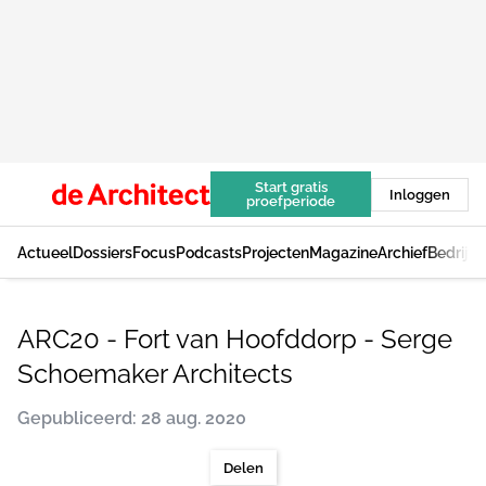
Start gratis
Inloggen
proefperiode
Actueel
Dossiers
Focus
Podcasts
Projecten
Magazine
Archief
Bedrijv
ARC20 - Fort van Hoofddorp - Serge
Schoemaker Architects
Gepubliceerd: 28 aug. 2020
Delen