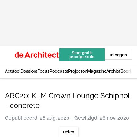
Start gratis
Inloggen
proefperiode
Actueel
Dossiers
Focus
Podcasts
Projecten
Magazine
Archief
Bedrijv
ARC20: KLM Crown Lounge Schiphol
- concrete
Gepubliceerd: 28 aug. 2020
Gewijzigd: 26 nov. 2020
Delen