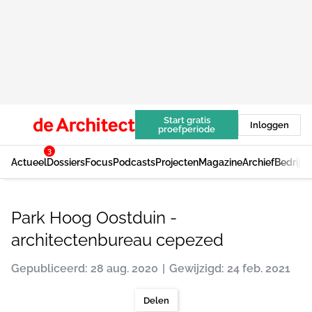
Start gratis
Inloggen
proefperiode
3
Actueel
Dossiers
Focus
Podcasts
Projecten
Magazine
Archief
Bedrijv
Park Hoog Oostduin -
architectenbureau cepezed
Gepubliceerd: 28 aug. 2020
Gewijzigd: 24 feb. 2021
Delen