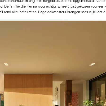
en brandmuur, in originele hergebruikte steen opgemetseld. Achter 
d. De familie die hier nu woonachtig is, heeft juist gekozen voor ee
pil rond alle leefruimten. Hoge dakvensters brengen natuurlijk licht 