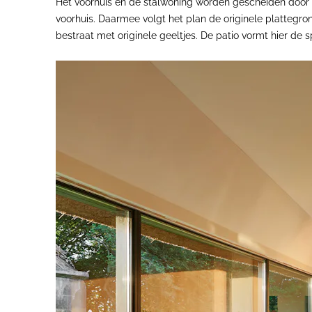
Het voorhuis en de stalwoning worden gescheiden door e
voorhuis. Daarmee volgt het plan de originele plattegron
bestraat met originele geeltjes. De patio vormt hier de s