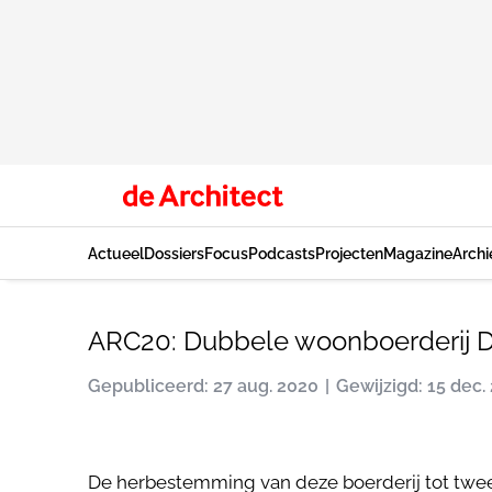
Actueel
Dossiers
Focus
Podcasts
Projecten
Magazine
Archi
ARC20: Dubbele woonboerderij D
Gepubliceerd: 27 aug. 2020
Gewijzigd: 15 dec.
De herbestemming van deze boerderij tot twe