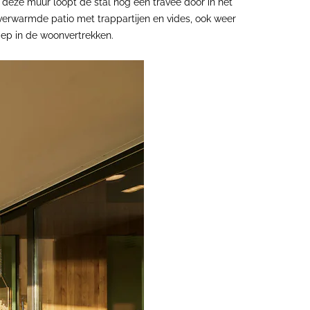
deze muur loopt de stal nog een travee door in het
n verwarmde patio met trappartijen en vides, ook weer
diep in de woonvertrekken.