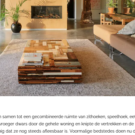
elten samen tot een gecombineerde ruimte van zithoeken, speelhoek, 
roeger dwars door de gehele woning en knipte de vertrekken en de s
nig dat ze nog steeds afleesbaar is. Voormalige bedstedes doen nu d